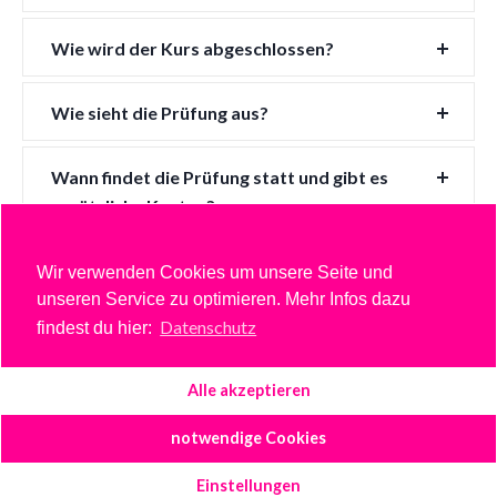
Wie wird der Kurs abgeschlossen?
Wie sieht die Prüfung aus?
Wann findet die Prüfung statt und gibt es
zusätzliche Kosten?
Wir verwenden Cookies um unsere Seite und
unseren Service zu optimieren. Mehr Infos dazu
Datenschutz
findest du hier:
Impressum
Datenschutz
AGBs
Alle akzeptieren
notwendige Cookies
CAve25 - 2026
Einstellungen